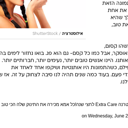
תמונה הזאת
 את אחת
ך שהיא
ת טוב,
/
אילוסטרציה
ShutterStock
שהו קסום,
סקר, אבל כמו כל קסם- גם הוא פג. בואו נחזור לימים בה
נו. היינו אנשים טובים יותר, נעימים יותר, חברותיים יותר. ה
פילם, כשהתמונות היו אותנטיות ושיקפו אחד לאחד את
י פעם. בעוד כמה שנים תהיה לנו סיבה לצחוק על זה. אז ש
נו.
אמא, עדיין יש לך הזדמנות לזכות במטרנה Extra Care לחצי שנה!כל אמא מכירה את התינוק שלה הכי טוב
‎ on
Wednesday, June 2