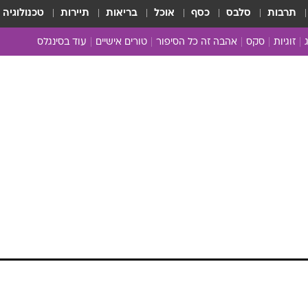
תרבות
סלבס
כסף
אוכל
בריאות
תיירות
טכנולוגיה
זוגיות
סקס
אהבה זה כל הסיפור
טורים אישיים
עוד בסינגלס
הכל יחסים
הבלתי מושגים
בקרוב אצלך
כל הכתבות
ארכיון מדורים
בטי
כתבו לנו
מת 
רוו
שפן