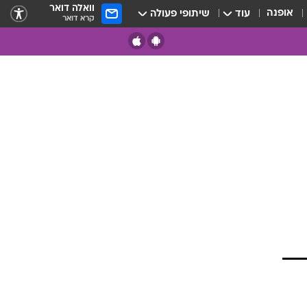
וואלה דואר
אופנה
עוד
שיתופי פעולה
קרא דואר
פול
לדייט
קה בהפרעה
 הדייטים