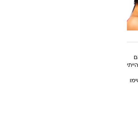
ם
ייתי
ימו