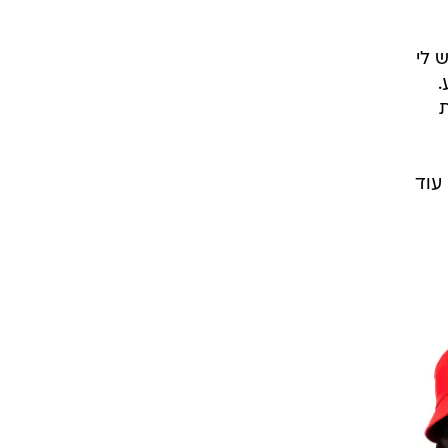
יש לי
.
ת
עוד